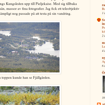
gs Kungsleden upp till Pieljekaise. Med sig tillbaka
r
n, massor av fina fotografier. Jag fick ett teleobjektiv
Ba
1 
lämpligt nog passade på att testa på sin vandring.
S
in
Po
kö
2 
mo
Lu
4 
ny
Ap
6 
Ös
 toppen kunde han se Fjällgården.
10
Ak