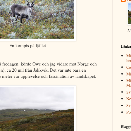
11
En kompis på fjället
Länkar
Mi
he
på fredagen, körde Owe och jag vidare mot Norge och
Co
); ca 20 mil från Jäkkvik. Det var inte bara en
Mi
je meter var upplevelse och fascination av landskapet.
Mi
Ma
Sv
Ne
Sv
Po
Bloggi