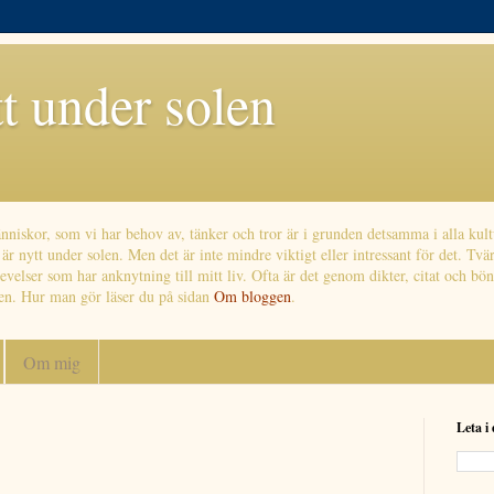
tt under solen
niskor, som vi har behov av, tänker och tror är i grunden detsamma i alla kult
r nytt under solen. Men det är inte mindre viktigt eller intressant för det. Tvä
evelser som har anknytning till mitt liv. Ofta är det genom dikter, citat och b
en. Hur man gör läser du på sidan
Om bloggen
.
Om mig
Leta i