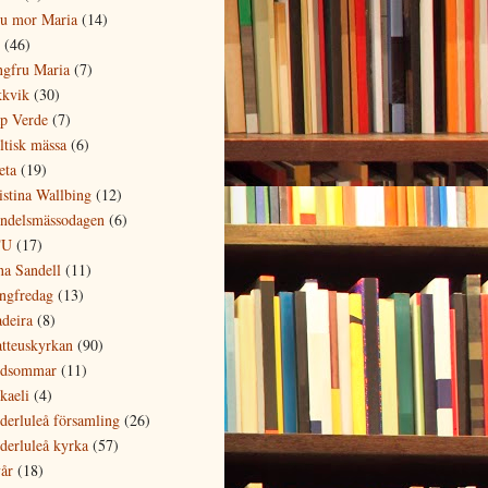
su mor Maria
(14)
(46)
ngfru Maria
(7)
kkvik
(30)
p Verde
(7)
ltisk mässa
(6)
eta
(19)
istina Wallbing
(12)
ndelsmässodagen
(6)
TU
(17)
na Sandell
(11)
ngfredag
(13)
deira
(8)
tteuskyrkan
(90)
dsommar
(11)
kaeli
(4)
derluleå församling
(26)
derluleå kyrka
(57)
år
(18)