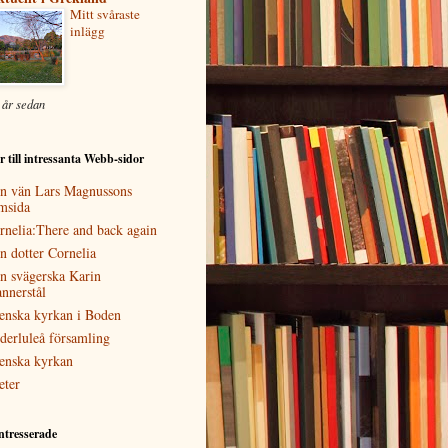
Mitt svåraste
inlägg
 år sedan
 till intressanta Webb-sidor
n vän Lars Magnussons
msida
rnelia:There and back again
n dotter Cornelia
n svägerska Karin
nnerstål
enska kyrkan i Boden
derluleå församling
enska kyrkan
eter
ntresserade