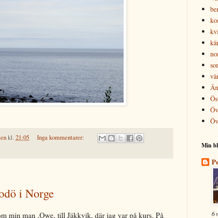
be
ko
kv
kä
no
so
vä
Än
Ös
Öv
Öv
len
kl.
21:05
Inga kommentarer:
Min bl
Pe
odö i Norge
6 
m min man ,Owe, till Jäkkvik, där jag var på kurs. På