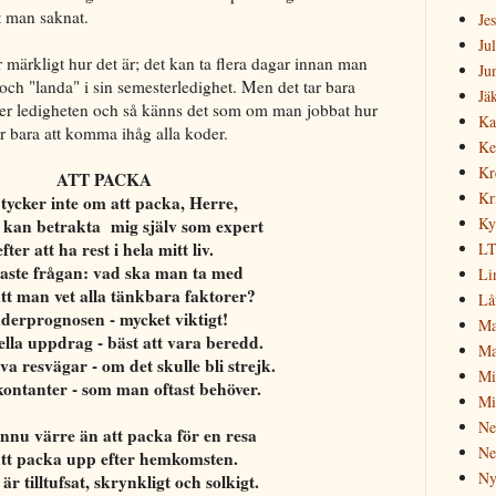
t man saknat.
Je
Jul
r märkligt hur det är; det kan ta flera dagar innan man
Ju
och "landa" i sin semesterledighet. Men det tar bara
Jä
ter ledigheten och så känns det som om man jobbat hur
Ka
er bara att komma ihåg alla koder.
Ke
Kr
ATT PACKA
Kr
tycker inte om att packa, Herre,
Ky
g kan betrakta mig själv som expert
efter att ha rest i hela mitt liv.
L
aste frågan: vad ska man ta med
Li
tt man vet alla tänkbara faktorer?
Lå
derprognosen - mycket viktigt!
Ma
lla uppdrag - bäst att vara beredd.
Ma
va resvägar - om det skulle bli strejk.
Mi
kontanter - som man oftast behöver.
Mi
Ne
nu värre än att packa för en resa
Ne
att packa upp efter hemkomsten.
Ny
 är tilltufsat, skrynkligt och solkigt.