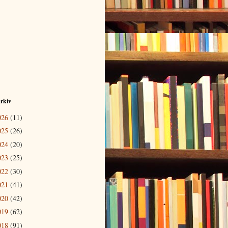
rkiv
026
(11)
025
(26)
024
(20)
023
(25)
022
(30)
021
(41)
020
(42)
019
(62)
018
(91)