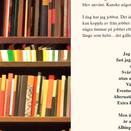
blev använt. Kanske någo
I dag har jag jobbat. Det ä
kan koppla av från jobbet 
några timmar på jobbet ef
länge som helst... det gäll
Jag 
fast ja
Svår
utan a
Vä
Eventue
Alternati
Extra 
Men än
är 
Allting