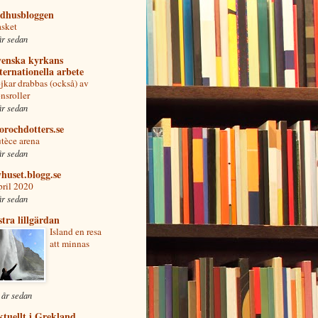
adhusbloggen
sket
år sedan
venska kyrkans
ternationella arbete
jkar drabbas (också) av
nsroller
år sedan
rochdotters.se
tèce arena
år sedan
huset.blogg.se
ril 2020
år sedan
tra lillgärdan
Island en resa
att minnas
 år sedan
tuellt i Grekland