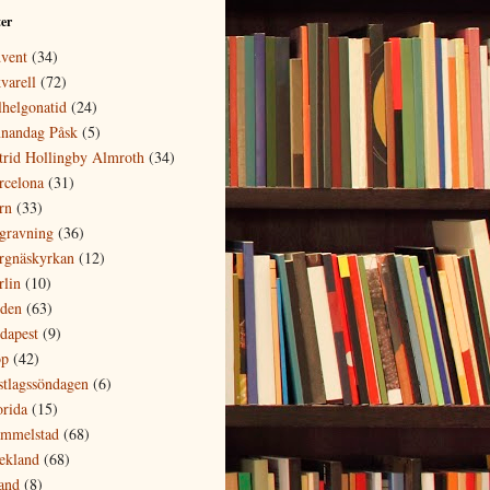
ter
vent
(34)
varell
(72)
lhelgonatid
(24)
nandag Påsk
(5)
trid Hollingby Almroth
(34)
rcelona
(31)
rn
(33)
gravning
(36)
rgnäskyrkan
(12)
rlin
(10)
den
(63)
dapest
(9)
p
(42)
stlagssöndagen
(6)
orida
(15)
mmelstad
(68)
ekland
(68)
land
(8)