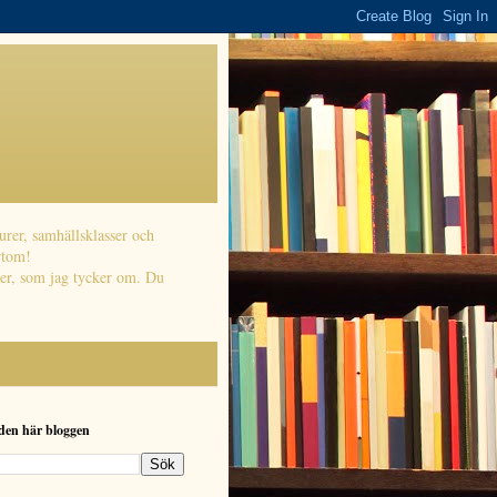
urer, samhällsklasser och
rtom!
öner, som jag tycker om. Du
 den här bloggen