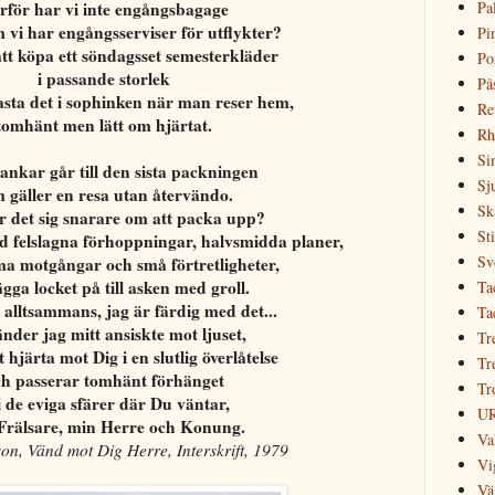
Pa
rför har vi inte engångsbagage
m vi har engångsserviser för utflykter?
Pi
tt köpa ett söndagsset semesterkläder
Po
i passande storlek
På
sta det i sophinken när man reser hem,
Re
tomhänt men lätt om hjärtat.
Rh
Si
ankar går till den sista packningen
Sj
 gäller en resa utan återvändo.
Sk
ör det sig snarare om att packa upp?
Sti
ed felslagna förhoppningar, halvsmidda planer,
Sv
a motgångar och små förtretligheter,
ägga locket på till asken med groll.
Ta
alltsammans, jag är färdig med det...
Ta
nder jag mitt ansiskte mot ljuset,
Tr
t hjärta mot Dig i en slutlig överlåtelse
Tr
h passerar tomhänt förhänget
Tr
i de eviga sfärer där Du väntar,
U
Frälsare, min Herre och Konung.
Va
on, Vänd mot Dig Herre, Interskrift, 1979
Vi
Vä