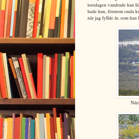
torsdagen vandrade han län
hade han, förutom onda knä
när jag fyllde år, som han 
Nära