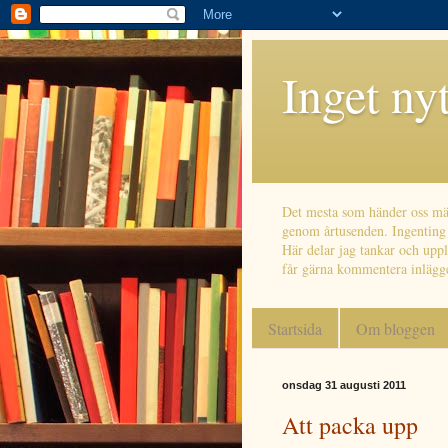
Inget ny
Det mesta som händer oss män
genom årtusenden. Ingenting ä
Här delar jag tankar och uppl
får gärna kommentera inlägg
Startsida
Om bloggen
onsdag 31 augusti 2011
Att packa upp