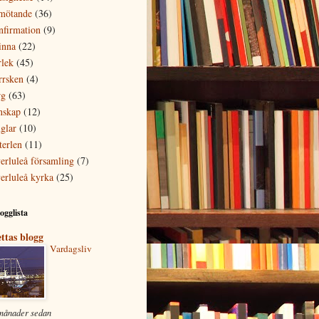
mötande
(36)
nfirmation
(9)
inna
(22)
rlek
(45)
rrsken
(4)
rg
(63)
nskap
(12)
glar
(10)
terlen
(11)
erluleå församling
(7)
erluleå kyrka
(25)
ogglista
ttas blogg
Vardagsliv
månader sedan