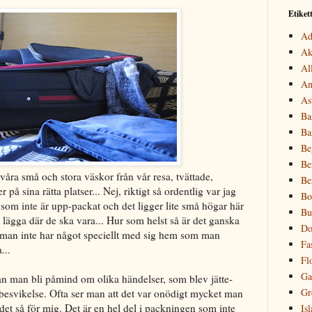
Etiket
Ad
Ak
Al
An
As
Ba
Ba
Be
Be
våra små och stora väskor från vår resa, tvättade,
Be
 på sina rätta platser... Nej, riktigt så ordentlig var jag
Bo
 som inte är upp-packat och det ligger lite små högar här
Bu
 lägga där de ska vara... Hur som helst så är det ganska
Do
m man inte har något speciellt med sig hem som man
Fa
...
Fl
Ga
n man bli påmind om olika händelser, som blev jätte-
Gr
 besvikelse. Ofta ser man att det var onödigt mycket man
r det så för mig. Det är en hel del i packningen som inte
Is