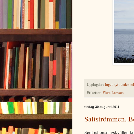
Upplagd av
Inget nytt under so
Etiketter:
Flora Larsson
tisdag 30 augusti 2011
Saltströmmen, B
Sent på onsdagskvällen ko