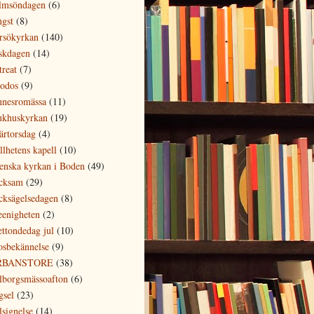
lmsöndagen
(6)
ngst
(8)
rsökyrkan
(140)
skdagen
(14)
treat
(7)
odos
(9)
nnesromässa
(11)
ukhuskyrkan
(19)
ärtorsdag
(4)
llhetens kapell
(10)
enska kyrkan i Boden
(49)
cksam
(29)
cksägelsedagen
(8)
eenigheten
(2)
ettondedag jul
(10)
osbekännelse
(9)
RBANSTORE
(38)
lborgsmässoafton
(6)
gsel
(23)
lsignelse
(14)