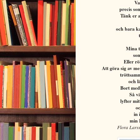
Va
precis so
Tänk er a
och bara ka
Mina t
som
Eller r
Att göra sig av m
tröttsamm
och l
Bort med 
Så vä
lyfter mit
oc
in 
min 
Flora Larss